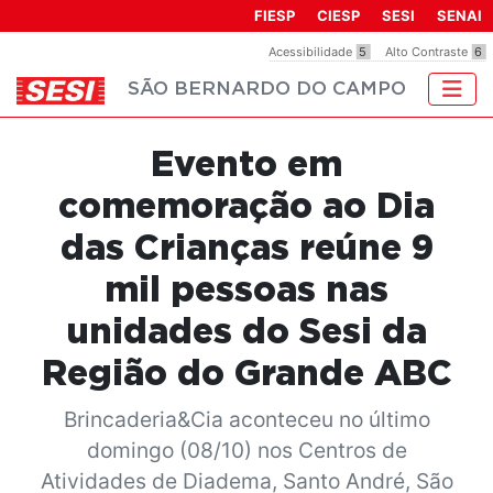
Observação:
FIESP
CIESP
SESI
SENAI
este
Acessibilidade
5
Alto Contraste
6
site
SÃO BERNARDO DO CAMPO
inclui
um
sistema
Evento em
de
acessibilidade.
comemoração ao Dia
das Crianças reúne 9
mil pessoas nas
unidades do Sesi da
Região do Grande ABC
Brincaderia&Cia aconteceu no último
domingo (08/10) nos Centros de
Atividades de Diadema, Santo André, São