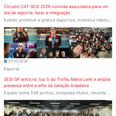
Circuito CAT SESI 2026 convida associados para um
dia de esporte, lazer e integração
Evento promove a prática esportiva, incentiva hábitos saudáveis e fortalece a convivência entre os associados do Sesi-SP em um ambiente de diversão e espírito esportivo
27/05/2026
Esporte
SESI-SP entra no top 5 do Troféu Maria Lenk e amplia
presença entre a elite da natação brasileira
Equipe soma 538 pontos, conquista títulos, recorde nacional e garante atletas no Pan Pacífico Júnior