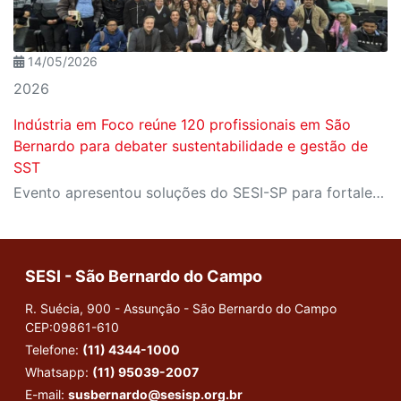
14/05/2026
2026
Indústria em Foco reúne 120 profissionais em São
Bernardo para debater sustentabilidade e gestão de
SST
Evento apresentou soluções do SESI-SP para fortalecer a saúde, a segurança e a competitividade das indústrias da região
SESI - São Bernardo do Campo
R. Suécia, 900 - Assunção - São Bernardo do Campo
CEP:09861-610
Telefone:
(11) 4344-1000
Whatsapp:
(11) 95039-2007
E-mail:
susbernardo@sesisp.org.br